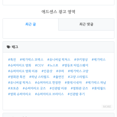
애드센스 광고 영역
최근 글
최근 댓글
최
근
태그
글
#특전
#메가박스 코엑스
#유니버설 픽쳐스
#쿠키영상
#메가박스
#슈퍼마리오 영화
#CGV
#노스포
#영등포 타임스퀘어
#슈퍼마리오 영화 리뷰
#인증샷
#쿠파
#메가박스 고양
#영화관 특전
#하남 스타필드
#출연진
#고양 스타필드
#유니버셜 픽쳐스
#슈퍼마리오 한정판
#롯데시네마
#메가박스 하남
#포토존
#슈퍼마리오 굿즈
#선관람 리뷰
#영화관 굿즈
#롯데월드
#영화 슈퍼마리오
#슈퍼마리오 브라더스
#선관람 후기
MORE