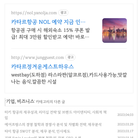
https://nol.yanolja.com
광고
카타르항공 NOL 예약 지금 인기
해외노선 특가
항공권 구매 시 해외숙소 15% 쿠폰 발
급! 최대 3만원 할인받고 예약! 바로예
약
http://www.jungguest.com
광고
카타르정겨운게스트하우스
westbay(도하점) 라스라판(알코르점),카드사용가능,맛깔
나는 음식,깔끔한 시설
기업, 비즈니스
'
' 카테고리의 다른 글
터키 항공의 재무성과, 리더십 전략 및 브랜드 아이덴티티, 사회적 책
2023.04.03
임
에어프랑스의 경영 철학과 경쟁사 분석 및 차별화 전략, 재무분석
2023.03.29
타이 항공 SWOT 분석, 재무 분석, 인사제도
2023.03.17
2023.03.16